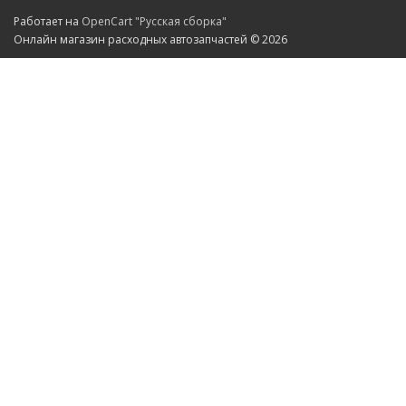
Работает на
OpenCart "Русская сборка"
Онлайн магазин расходных автозапчастей © 2026