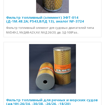
Фильтр топливный (элемент) ЭФТ-014
(Д-1М.48.2А; Р543,ВЛД 13), аналог NF-3724
Фильтр топливный элемент для судовых двигателей типа
NVD49-2, NVД48-А2У,АУ; NVД 26/20; дв. 3Д-100Раз..
Фильтр топливный для речных и морских судов
(дв.ЧН-26/34, -30/38, -26/26, -18/20)