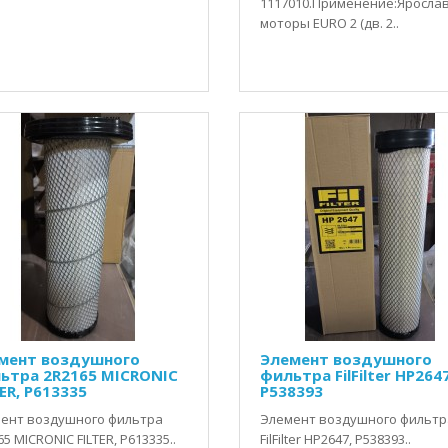
1117010.Применение:Яросла
моторы EURO 2 (дв. 2..
мент воздушного
Элемент воздушного
ьтра 2R2165 MICRONIC
фильтра FilFilter HP2647
ER, P613335
P538393
ент воздушного фильтра
Элемент воздушного фильтр
5 MICRONIC FILTER, P613335..
FilFilter HP2647, P538393..