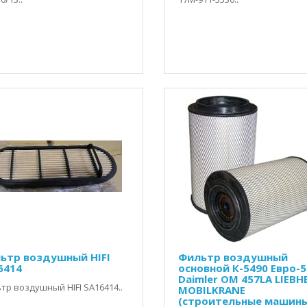
ьтр воздушный HIFI
Фильтр воздушный
6414
основной К-5490 Евро-5
Daimler OM 457LA LIEBH
тр воздушный HIFI SA16414..
MOBILKRANE
(строительные машин