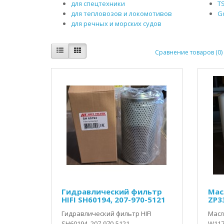
для спецтехники
T
для тепловозов и локомотивов
G
для речных и морских судов
Сравнение товаров (0)
Гидравлический фильтр
Масл
HIFI SH60194, 207-970-5121
ZP3
Гидравлический фильтр HIFI
Масля
SH60194, 207-970-5121..
W1170