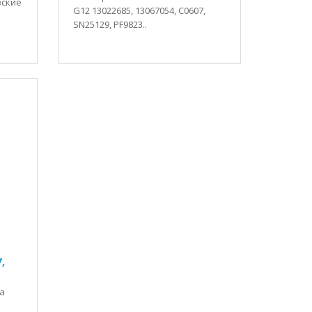
вские
G12 13022685, 13067054, C0607,
SN25129, PF9823..
,
а