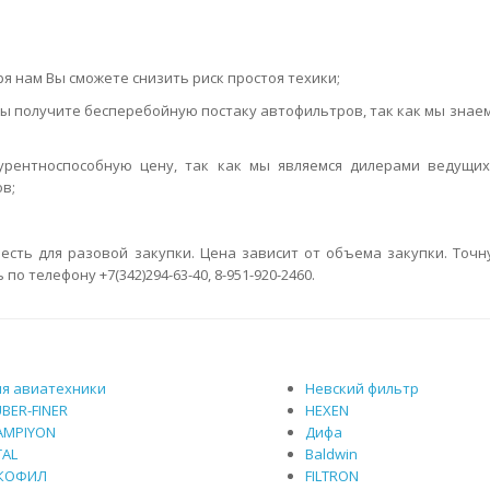
я нам Вы сможете снизить риск простоя техики;
ы получите бесперебойную постаку автофильтров, так как мы знаем 
урентноспособную цену, так как мы являемся дилерами ведущих
в;
 есть для разовой закупки. Цена зависит от объема закупки. Точн
телефону +7(342)294-63-40, 8-951-920-2460.
ля авиатехники
Невский фильтр
UBER-FINER
HEXEN
AMPIYON
Дифа
TAL
Baldwin
КОФИЛ
FILTRON