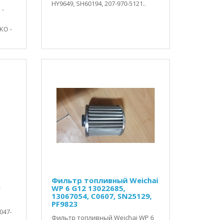
HY9649, SH60194, 207-970-5121..
 -
KO -
Фильтр топливный Weichai
0
WP 6 G12 13022685,
13067054, C0607, SN25129,
PF9823
G
047-
Фильтр топливный Weichai WP 6