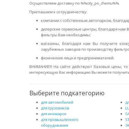
Осуществляем доставку по %%city_po_chemu%%.
Приглашаем к сотрудничеству:
компании с собственным автопарком, благодар
дилерские сервисные центры, благодаря нам В
фильтры Вам необходимы;
магазины, благодаря нам Вы получите конк
зарубежных заводов по производству фильтро
физические лица и предпринимателей.
ВНИМАНИЕ!!! На сайте действуют базовые цены, то
интересующую Вас информацию Вы можете получить по 
Выберите подкатегорию
для автомобилей
д
для грузовиков
L
для иномарок
S
для промышленного
S
оборудования
Э