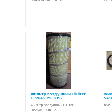
Фильтр воздушный FilFilter
Фил
HP2646, P538392
SA1
Фильтр воздушный FilFilter
Филь
HP2646, P538392..