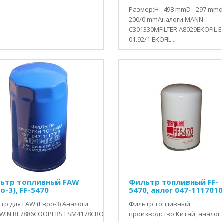
Размер:H - 498 mmD - 297 mmd
200/0 mmАналоги:MANN
C301330MFILTER A8029EKOFIL E
01.92/1 EKOFIL ..
ьтр топливный FAW
Фильтр топливный FF-
о-3), FF-5470
5470, анлог 047-111701
тр для FAW (Евро-3) Аналоги:
Фильтр топливный,
WIN BF7886COOPERS FSM4178CROSLAND 5074DONALDSON P550004DON
производство Китай, аналог 