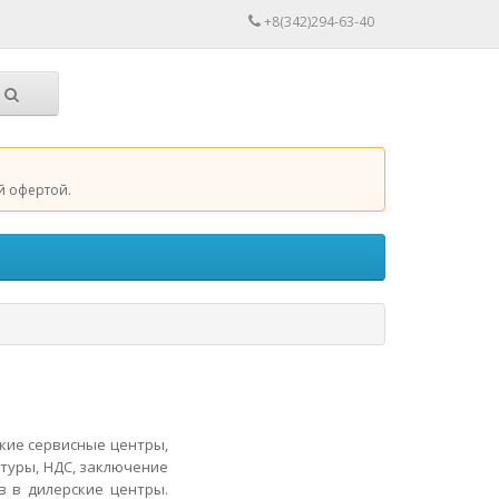
+8(342)294-63-40
й офертой.
кие сервисные центры,
ктуры, НДС, заключение
в в дилерские центры.