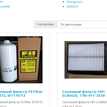
SN
Fleetguard
oodWill
HENGST
Сортировка:
яный фильтр Fil Filter
Салонный фильтр HIFI
372, W1170/13
SC80020, 17M-911-3530
ный фильтр Fil Filter ZP3372,
Салонный фильтр HIFI SC8002
/13..
17M-911-3530..