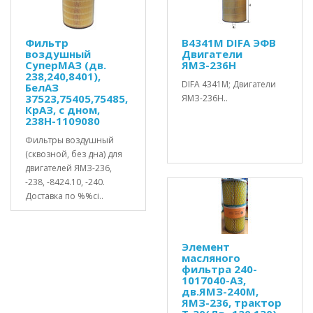
Фильтр
В4341М DIFA ЭФВ
воздушный
Двигатели
СуперМАЗ (дв.
ЯМЗ-236Н
238,240,8401),
DIFA 4341М; Двигатели
БелАЗ
37523,75405,75485,
ЯМЗ-236Н..
КрАЗ, с дном,
238Н-1109080
Фильтры воздушный
(сквозной, без дна) для
двигателей ЯМЗ-236,
-238, -8424.10, -240.
Доставка по %%ci..
Элемент
масляного
фильтра 240-
1017040-А3,
дв.ЯМЗ-240М,
ЯМЗ-236, трактор