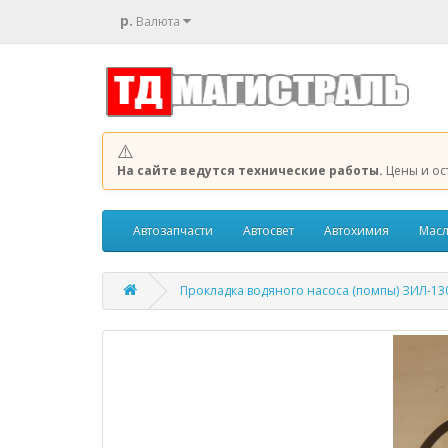
р.
Валюта
⚠️
На сайте ведутся технические работы.
Цены и ос
Автозапчасти
Автосвет
Автохимия
Масл
Прокладка водяного насоса (помпы) ЗИЛ-130