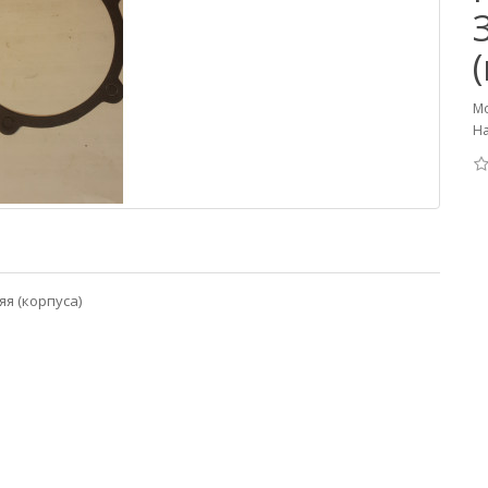
Мо
На
я (корпуса)