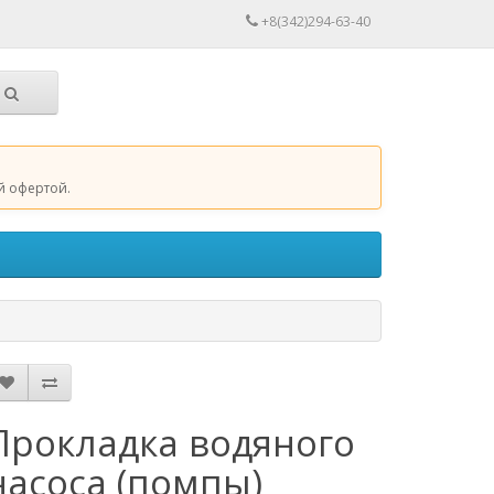
+8(342)294-63-40
й офертой.
Прокладка водяного
насоса (помпы)