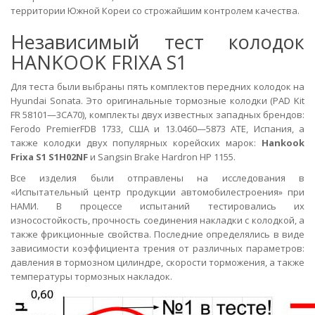
территории Южной Кореи со строжайшим контролем качества.
Независимый тест колодок
HANKOOK FRIXA S1
Для теста были выбраны пять комплектов передних колодок на
Hyundai Sonata. Это оригинальные тормозные колодки (PAD Kit
FR 58101—3СА70), комплекты двух известных западных брендов:
Ferodo PremierFDB 1733, США и 13.0460—5873 ATE, Испания, а
также колодки двух популярных корейских марок:
Hankook
Frixa S1 S1H02NF
и Sangsin Brake Hardron HP 1155.
Все изделия были отправлены на исследования в
«Испытательный центр продукции автомобилестроения» при
НАМИ. В процессе испытаний тестировались их
износостойкость, прочность соединения накладки с колодкой, а
также фрикционные свойства. Последние определялись в виде
зависимости коэффициента трения от различных параметров:
давления в тормозном цилиндре, скорости торможения, а также
температуры тормозных накладок.