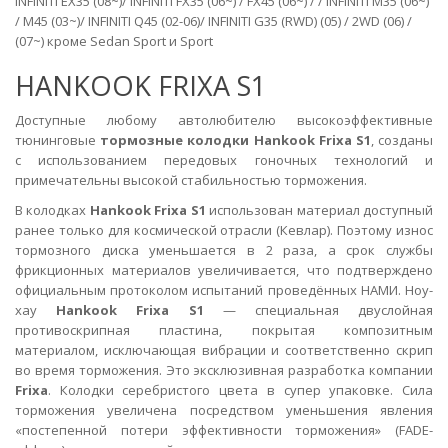
INFINITI EX35 (08~)/ INFINITI FX35 (06~) / FX45 (06~) / / INFINITI M35 (06~)
/ M45 (03~)/ INFINITI Q45 (02-06)/ INFINITI G35 (RWD) (05) / 2WD (06) /
(07~) кроме Sedan Sport и Sport
HANKOOK FRIXA S1
Доступные любому автолюбителю высокоэффективные
тюнинговые
тормозные колодки Hankook Frixa S1
, созданы
с использованием передовых гоночных технологий и
примечательны высокой стабильностью торможения.
В колодках
Hankook Frixa S1
использован материал доступный
ранее только для космической отрасли (Кевлар). Поэтому износ
тормозного диска уменьшается в 2 раза, а срок службы
фрикционных материалов увеличивается, что подтверждено
официальным протоколом испытаний проведённых НАМИ. Ноу-
хау
Hankook Frixa S1
— специальная двуслойная
противоскрипная пластина, покрытая композитным
материалом, исключающая вибрации и соответственно скрип
во время торможения. Это эксклюзивная разработка компании
Frixa
. Колодки серебристого цвета в супер упаковке. Сила
торможения увеличена посредством уменьшения явления
«постепенной потери эффективности торможения» (FADE-