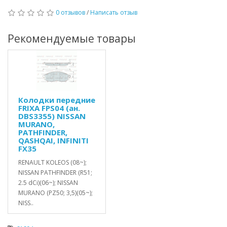
0 отзывов
/
Написать отзыв
Рекомендуемые товары
Колодки передние
FRIXA FPS04 (ан.
DBS3355) NISSAN
MURANO,
PATHFINDER,
QASHQAI, INFINITI
FX35
RENAULT KOLEOS (08~);
NISSAN PATHFINDER (R51;
2.5 dCi)(06~); NISSAN
MURANO (PZ50; 3,5)(05~);
NISS..