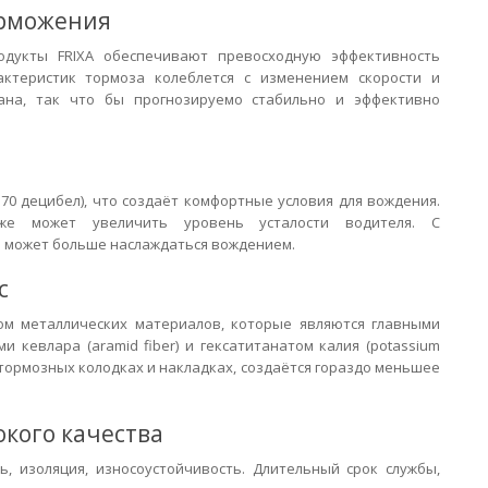
орможения
родукты FRIXA обеспечивают превосходную эффективность
актеристик тормоза колеблется с изменением скорости и
тана, так что бы прогнозируемо стабильно и эффективно
70 децибел), что создаёт комфортные условия для вождения.
е может увеличить уровень усталости водителя. С
 может больше наслаждаться вождением.
с
ом металлических материалов, которые являются главными
и кевлара (aramid fiber) и гексатитанатом калия (potassium
 тормозных колодках и накладках, создаётся гораздо меньшее
кого качества
ть, изоляция, износоустойчивость. Длительный срок службы,