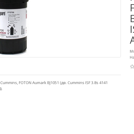
Мо
На
Cummins, FOTON Aumark BJ1051 (дв. Cummins ISF 3.8s 4141
).