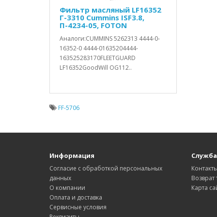
Фильтр масляный LF16352
Г-3310 Cummins ISF3.8,
П-4234-05, FOTON
Аналоги:CUMMINS 5262313 4444-0-
16352-0 4444-01635204444-
163525283170FLEETGUARD
LF16352GoodWill OG112..
FF-5706
Информация
Служба
Согласие с обработкой персональных
Контакт
данных
Возврат 
О компании
Карта са
Оплата и доставка
Сервисные условия
Реквизиты