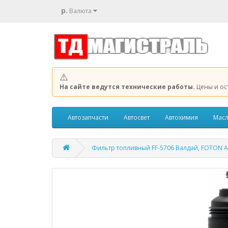
р.
Валюта
⚠️
На сайте ведутся технические работы.
Цены и ос
Автозапчасти
Автосвет
Автохимия
Масл
Фильтр топливный FF-5706 Валдай, FOTON Auma