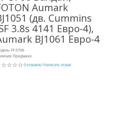
FOTON Aumark
BJ1051 (дв. Cummins
ISF 3.8s 4141 Евро-4),
Aumark BJ1061 Евро-4
дель: FF-5706
личие: Предзаказ
0 отзывов
/
Написать отзыв