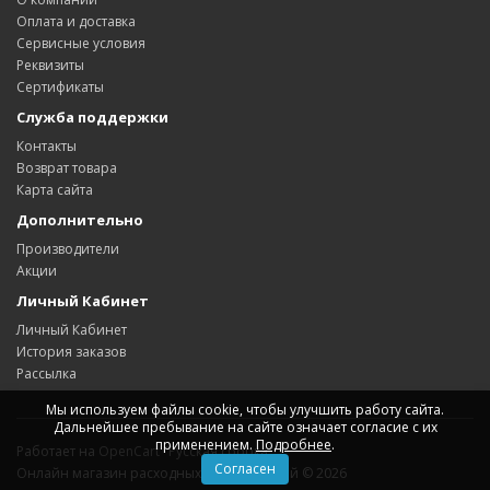
Оплата и доставка
Сервисные условия
Реквизиты
Сертификаты
Служба поддержки
Контакты
Возврат товара
Карта сайта
Дополнительно
Производители
Акции
Личный Кабинет
Личный Кабинет
История заказов
Рассылка
Мы используем файлы cookie, чтобы улучшить работу сайта.
Дальнейшее пребывание на сайте означает согласие с их
применением.
Подробнее
.
Работает на
OpenCart "Русская сборка"
Согласен
Онлайн магазин расходных автозапчастей © 2026