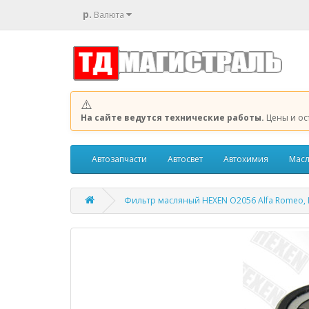
р.
Валюта
⚠️
На сайте ведутся технические работы.
Цены и ос
Автозапчасти
Автосвет
Автохимия
Масл
Фильтр масляный HEXEN O2056 Alfa Romeo, Dacia