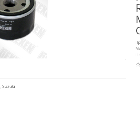
П
Мо
На
t, Suzuki