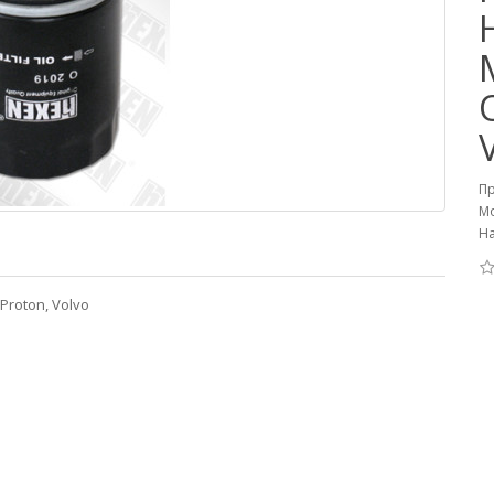
П
Мо
На
 Proton, Volvo