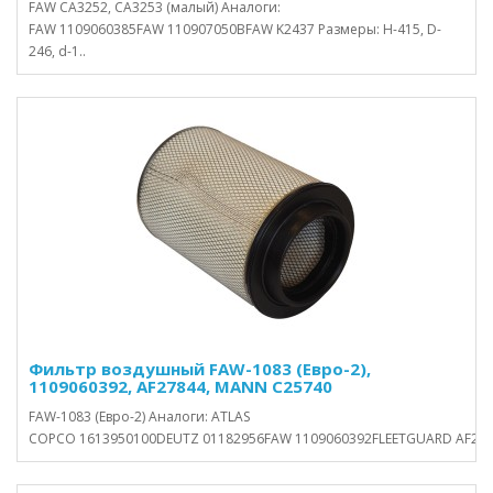
FAW CA3252, CA3253 (малый) Аналоги:
FAW 1109060385FAW 110907050BFAW K2437 Размеры: H-415, D-
246, d-1..
Фильтр воздушный FAW-1083 (Eвро-2),
1109060392, AF27844, MANN C25740
FAW-1083 (Eвро-2) Аналоги: ATLAS
COPCO 1613950100DEUTZ 01182956FAW 1109060392FLEETGUARD AF2784