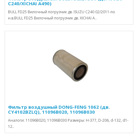
С240/XICHAI A490)
BULL FD25 Вилочный погрузчик дв. ISUZU С240 02/2011-по
н.в.BULL FD25 Вилочный погрузчик дв. XICHAI A..
Фильтр воздушный DONG-FENG 1062 (дв.
CY4102BZLQ), 11096B020, 11096B030
Аналоги: 11096B020, 11096B030 Размеры: H-377, D-206, d-132, d1-
12..