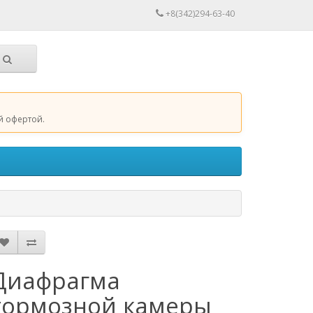
+8(342)294-63-40
й офертой.
Диафрагма
тормозной камеры