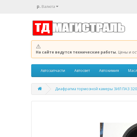
р.
Валюта
⚠️
На сайте ведутся технические работы.
Цены и ос
Автозапчасти
Автосвет
Автохимия
Масл
Диафрагма тормозной камеры ЗИЛ ПАЗ 3205