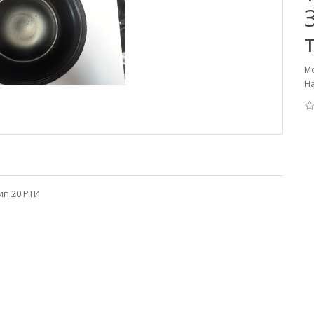
Мо
На
ип 20 РТИ