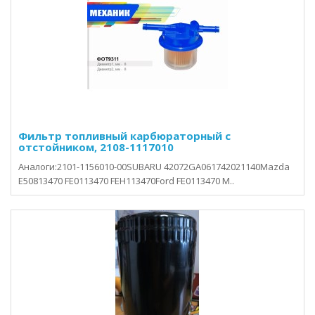
Фильтр топливный карбюраторный с
отстойником, 2108-1117010
Аналоги:2101-1156010-00SUBARU 42072GA061742021140Mazda
E50813470 FE0113470 FEH113470Ford FE0113470 М..